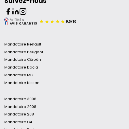
Suivez-nous
Mandataire Renault
Mandataire Peugeot
Mandataire Citroën
Mandataire Dacia
Mandataire MG
Mandataire Nissan
Mandataire Volkswagen
Mandataire Toyota
Mandataire 3008
Mandataire DS
Mandataire 2008
Mandataire Audi
Mandataire 208
Mandataire Hyundai
Mandataire C4
Mandataire Opel