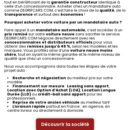
tout en bénéficiant de la
garantie constructeur
identique à
celle d’un concessionnaire. Acheter chez un mandataire auto
comme DEGRIFCARS.COM, c’est faire le choix de la
qualité
, de la
transparence
et surtout des
économies
!
Pourquoi acheter votre voiture par un mandataire auto ?
Faire appel à un
mandataire automobile
, c’est accéder à un
prix remisé
sur votre
voiture neuve
sans sacrifier le service.
DEGRIFCARS.COM négocie directement avec les
concessionnaires et distributeurs officiels
pour vous
obtenir des
remises jusqu’à 45 %
, selon les modèles et les
marques. Vous profitez ainsi d’une
voiture neuve moins
chère
, tout en ayant la même garantie et le même niveau de
qualité que chez un concessionnaire.
Nous vous accompagnons dans toutes les étapes de votre
projet auto :
Recherche et négociation
du meilleur prix sur votre
modèle.
Financement sur mesure
:
Leasing sans apport
,
Location avec Option d’Achat (LOA)
,
Location Longue
Durée (LLD)
ou
crédit-bail sans apport
pour les
professionnels.
Reprise de votre ancien véhicule
au meilleur tarif.
Livraison rapide
partout en France : en agence, en
centre livreur ou directement à domicile.
Découvrir la société