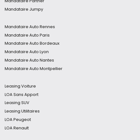
Mandataire Partner
Mandataire Cupra
Mandataire Jumpy
Mandataire Ford
Mandataire Expert
Mandataire Fiat
Mandataire DS7
Mandataire Auto Rennes
Mandataire Tucson
Mandataire Auto Paris
Mandataire Clio
Mandataire Auto Bordeaux
Mandataire 5008
Mandataire Auto Lyon
Mandataire C5 Aircross
Mandataire Auto Nantes
Mandataire Duster
Mandataire Auto Montpellier
Mandataire MG4
Mandataire Auto Marseille
Mandataire Qashqai
Mandataire Auto Nice
Leasing Voiture
Mandataire Auto Nancy
LOA Sans Apport
Mandataire Auto Toulouse
Leasing SUV
Mandataire Auto Strasbourg
Leasing Utilitaires
Mandataire Auto Grenoble
LOA Peugeot
Mandataire Auto Lille
LOA Renault
Mandataire Auto Toulon
Leasing Voiture Hybride