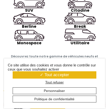
SUV
Citadine
Berline
Break
Monospace
Utilitaire
Découvrez toute notre gamme de véhicules neufs et
d’occasion pas chers à prix mandataire, disponibles à
l’achat ou en leasing.
Ce site utilise des cookies et vous donne le contrôle sur
ceux que vous souhaitez activer
Tout accepter
Nos nouveautés
Tout refuser
Personnaliser
Politique de confidentialité
PRIX EN BAISSE (-300 €)