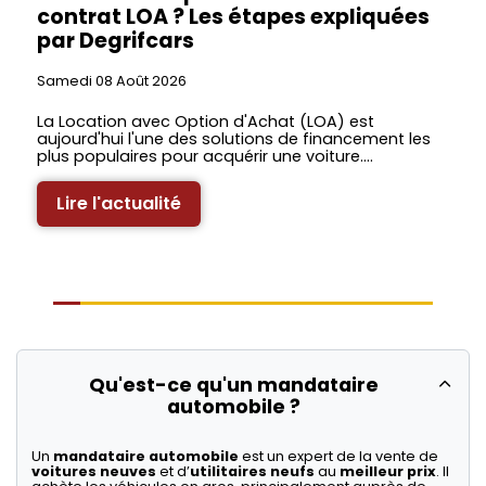
contrat LOA ? Les étapes expliquées
par Degrifcars
Samedi 08 Août 2026
La Location avec Option d'Achat (LOA) est
aujourd'hui l'une des solutions de financement les
plus populaires pour acquérir une voiture.…
Lire l'actualité
Qu'est-ce qu'un mandataire
automobile ?
Un
mandataire automobile
est un expert de la vente de
voitures neuves
et d’
utilitaires neufs
au
meilleur prix
. Il