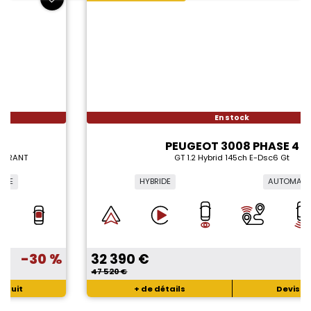
En stock
PEUGEOT 3008 PHASE 4
GT 1.2 Hybrid 145ch E-Dsc6 Gt
HYBRIDE
AUTOMATIQUE
32 390 €
-32 %
47 520 €
+ de détails
Devis gratuit