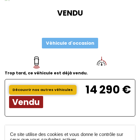
VENDU
Véhicule d'occasion
Trop tard, ce véhicule est déjà vendu.
14 290 €
Découvrir nos autres véhicules
Vendu
Caractéristiques du véhicule
Ce site utilise des cookies et vous donne le contrôle sur
ceux que vous souhaitez activer