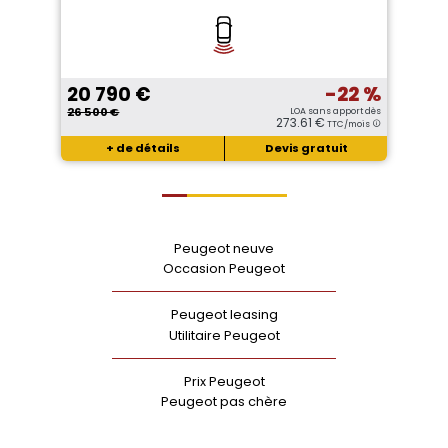
20 790 €
-22 %
26 500 €
LOA sans apport dès
273.61 €
TTC/mois
+ de détails
Devis gratuit
Peugeot neuve
Occasion Peugeot
Peugeot leasing
Utilitaire Peugeot
Prix Peugeot
Peugeot pas chère