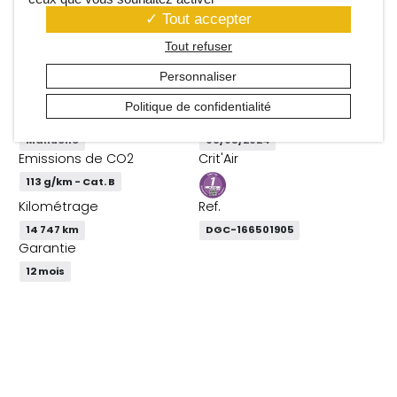
Tout accepter
Énergie
Puissance (ch)
Tout refuser
Essence
100
Puissance fiscale
Couleur
Personnaliser
5
Jaune Agueda
Politique de confidentialité
Transmission boîte
Mise en circulation
Manuelle
06/05/2024
Emissions de CO2
Crit'Air
113 g/km - Cat. B
Kilométrage
Ref.
14 747 km
DGC-166501905
Garantie
12 mois