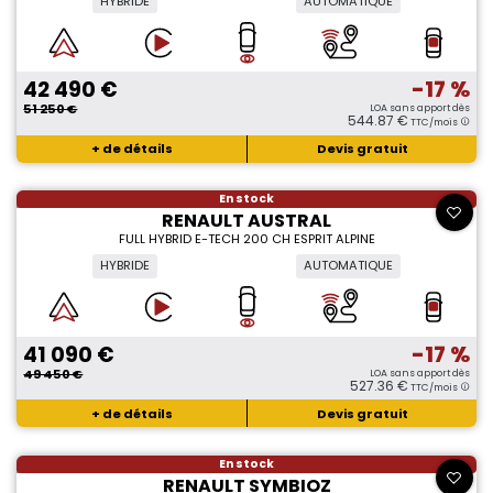
HYBRIDE
AUTOMATIQUE
42 490 €
-17 %
51 250 €
LOA sans apport dès
544.87 €
TTC/mois
+ de détails
Devis gratuit
En stock
RENAULT AUSTRAL
FULL HYBRID E-TECH 200 CH ESPRIT ALPINE
HYBRIDE
AUTOMATIQUE
41 090 €
-17 %
49 450 €
LOA sans apport dès
527.36 €
TTC/mois
+ de détails
Devis gratuit
En stock
RENAULT SYMBIOZ