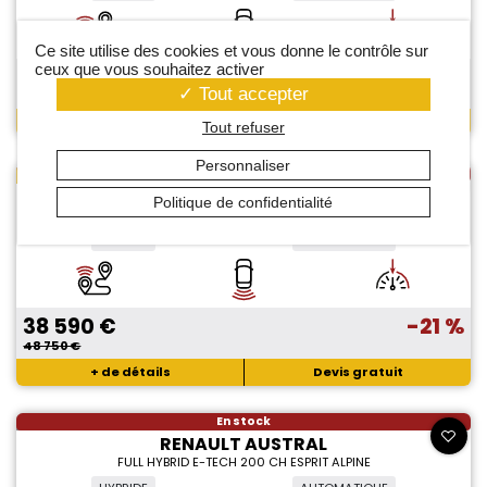
Ce site utilise des cookies et vous donne le contrôle sur
ceux que vous souhaitez activer
37 890 €
-21 %
Tout accepter
47 950 €
+ de détails
Devis gratuit
Tout refuser
Personnaliser
En stock
PRIX EN BAISSE (-500 €)
RENAULT AUSTRAL
Politique de confidentialité
ESPRIT ALPINE FULL HYBRID E-TECH 200 CH
HYBRIDE
AUTOMATIQUE
38 590 €
-21 %
48 750 €
+ de détails
Devis gratuit
En stock
RENAULT AUSTRAL
FULL HYBRID E-TECH 200 CH ESPRIT ALPINE