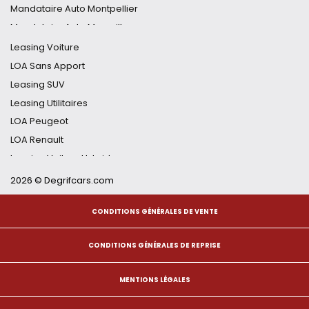
Mandataire Duster
Mandataire Auto Montpellier
Mandataire MG4
Mandataire Auto Marseille
Mandataire Qashqai
Mandataire Auto Nice
Leasing Voiture
Mandataire Auto Nancy
LOA Sans Apport
Mandataire Auto Toulouse
Leasing SUV
Mandataire Auto Strasbourg
Leasing Utilitaires
Mandataire Auto Grenoble
LOA Peugeot
Mandataire Auto Lille
LOA Renault
Mandataire Auto Toulon
Leasing Voiture Hybride
Leasing Voiture Électrique
2026 © Degrifcars.com
Financement Auto Flexible
CONDITIONS GÉNÉRALES DE VENTE
Renault Captur Leasing
Peugeot 3008 Leasing
CONDITIONS GÉNÉRALES DE REPRISE
Citroën C4 Leasing
Dacia Sandero Leasing
MENTIONS LÉGALES
Volkswagen Golf Leasing
LLD Sans Apport