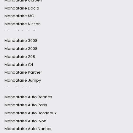
Mandataire Citroën
Mandataire Dacia
Mandataire MG
Mandataire Nissan
Mandataire Volkswagen
Mandataire Toyota
Mandataire 3008
Mandataire DS
Mandataire 2008
Mandataire Audi
Mandataire 208
Mandataire Hyundai
Mandataire C4
Mandataire Opel
Mandataire Partner
Mandataire Cupra
Mandataire Jumpy
Mandataire Ford
Mandataire Expert
Mandataire Fiat
Mandataire DS7
Mandataire Auto Rennes
Mandataire Tucson
Mandataire Auto Paris
Mandataire Clio
Mandataire Auto Bordeaux
Mandataire 5008
Mandataire Auto Lyon
Mandataire C5 Aircross
Mandataire Auto Nantes