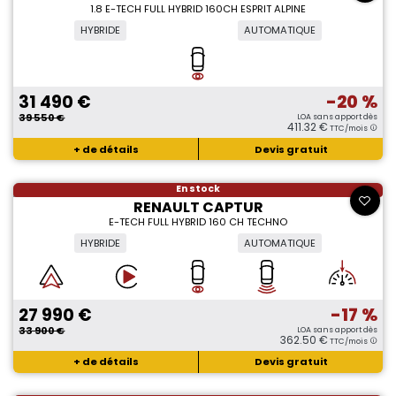
1.8 E-TECH FULL HYBRID 160CH ESPRIT ALPINE
HYBRIDE
AUTOMATIQUE
31 490 €
-20 %
39 550 €
LOA sans apport dès
411.32 €
TTC/mois
+ de détails
Devis gratuit
En stock
RENAULT CAPTUR
E-TECH FULL HYBRID 160 CH TECHNO
HYBRIDE
AUTOMATIQUE
27 990 €
-17 %
33 900 €
LOA sans apport dès
362.50 €
TTC/mois
+ de détails
Devis gratuit