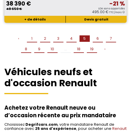
38 390 €
-21 %
48 650 €
LOA sans apport dès
495.00 €
TTC/mois
+ de détails
Devis gratuit
‹
1
2
3
4
5
6
7
8
9
10
...
18
19
›
Véhicules neufs et
d'occasion Renault
Achetez votre Renault neuve ou
d’occasion récente au prix mandataire
Choisissez
Degrifcars.com
, votre mandataire Renault de
confiance avec
25 ans d'expérience
, pour acheter une
Renault