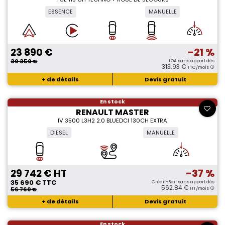
ESSENCE
MANUELLE
23 890 €
-21 %
30 350 €
LOA sans apport dès
313.93 €
TTC/mois
+ de détails
Devis gratuit
En stock
RENAULT MASTER
IV 3500 L3H2 2.0 BLUEDCI 130CH EXTRA
DIESEL
MANUELLE
29 742 € HT
-37 %
35 690 € TTC
Crédit-Bail sans apport dès
562.84 €
56 760 €
HT/mois
+ de détails
Devis gratuit
En stock