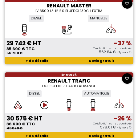
RENAULT MASTER
IV 3500 L3H2 2.0 BLUEDCI 130CH EXTRA
DIESEL
MANUELLE
29 742 € HT
-37 %
35 690 € TTC
Crédit-Bail sans apport dès
562.84 €
56 760 €
HT/mois
+ de détails
Devis gratuit
En stock
RENAULT TRAFIC
DCI 150 L1H1 3T AUTO ADVANCE
DIESEL
AUTOMATIQUE
30 575 € HT
-26 %
36 690 € TTC
Crédit-Bail sans apport dès
578.61 €
49 870 €
HT/mois
+ de détails
Devis gratuit