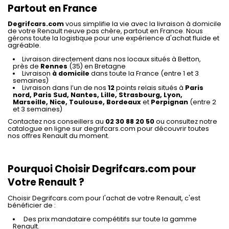
Partout en France
Degrifcars.com
vous simplifie la vie avec la livraison à domicile
de votre Renault neuve pas chère, partout en France. Nous
gérons toute la logistique pour une expérience d'achat fluide et
agréable.
Livraison directement dans nos locaux situés à Betton,
près de
Rennes
(35) en Bretagne
Livraison
à domicile
dans toute la France (entre 1 et 3
semaines)
Livraison dans l’un de nos
12
points relais situés à
Paris
nord, Paris Sud, Nantes, Lille, Strasbourg, Lyon,
Marseille, Nice, Toulouse, Bordeaux
et
Perpignan
(entre 2
et 3 semaines)
Contactez nos conseillers au
02 30 88 20 50
ou consultez notre
catalogue en ligne sur degrifcars.com pour découvrir toutes
nos offres Renault du moment.
Pourquoi Choisir Degrifcars.com pour
Votre Renault ?
Choisir Degrifcars.com pour l'achat de votre Renault, c'est
bénéficier de :
Des prix mandataire compétitifs sur toute la gamme
Renault.