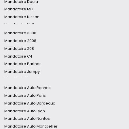
Mandataire Dacia
Mandataire MG
Mandataire Nissan
Mandataire Volkswagen
Mandataire Toyota
Mandataire 3008
Mandataire DS
Mandataire 2008
Mandataire Audi
Mandataire 208
Mandataire Hyundai
Mandataire C4
Mandataire Opel
Mandataire Partner
Mandataire Cupra
Mandataire Jumpy
Mandataire Ford
Mandataire Expert
Mandataire Fiat
Mandataire DS7
Mandataire Auto Rennes
Mandataire Tucson
Mandataire Auto Paris
Mandataire Clio
Mandataire Auto Bordeaux
Mandataire 5008
Mandataire Auto Lyon
Mandataire C5 Aircross
Mandataire Auto Nantes
Mandataire Duster
Mandataire Auto Montpellier