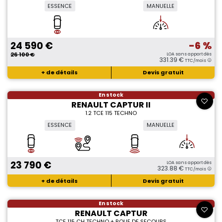
ESSENCE
MANUELLE
24 590 €
-6 %
26 100 €
LOA sans apport dès
331.39 €
TTC/mois
+ de détails
Devis gratuit
En stock
RENAULT CAPTUR II
1.2 TCE 115 TECHNO
ESSENCE
MANUELLE
23 790 €
LOA sans apport dès
323.88 €
TTC/mois
+ de détails
Devis gratuit
En stock
RENAULT CAPTUR
TCE 115 CH TECHNO + ROUE DE SECOURS