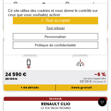
Ce site utilise des cookies et vous donne le contrôle sur
ceux que vous souhaitez activer
37 890 €
-19 %
Tout accepter
46 600 €
+ de détails
Devis gratuit
Tout refuser
Personnaliser
En stock
RENAULT CLIO
Politique de confidentialité
1.2 TCE 115CH TECHNO
ESSENCE
MANUELLE
24 590 €
-6 %
26 100 €
LOA sans apport dès
331.39 €
TTC/mois
+ de détails
Devis gratuit
En stock
RENAULT CLIO
1.2 TCE 115CH TECHNO