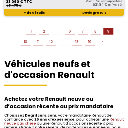
33 090 € TTC
Crédit-Bail sans apport dès
521.84 €
45 475 €
HT/mois
+ de détails
Devis gratuit
‹
1
2
...
6
7
8
9
10
11
12
...
18
19
›
Véhicules neufs et
d'occasion Renault
Achetez votre Renault neuve ou
d’occasion récente au prix mandataire
Choisissez
Degrifcars.com
, votre mandataire Renault de
confiance avec
25 ans d'expérience
, pour acheter une
Renault
neuve pas chère
ou une Renault d'occasion récente à prix
remisé. Grâce à notre réseau de partenaires européens, nous