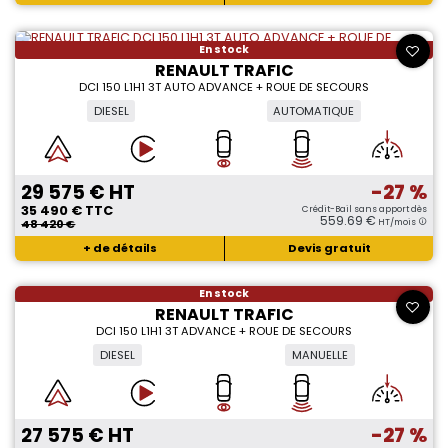
En stock
RENAULT TRAFIC
DCI 150 L1H1 3T AUTO ADVANCE + ROUE DE SECOURS
DIESEL
AUTOMATIQUE
29 575 € HT
-27 %
35 490 € TTC
Crédit-Bail sans apport dès
559.69 €
48 420 €
HT/mois
+ de détails
Devis gratuit
En stock
RENAULT TRAFIC
DCI 150 L1H1 3T ADVANCE + ROUE DE SECOURS
DIESEL
MANUELLE
27 575 € HT
-27 %