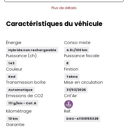
Plus de détails
Caractéristiques du véhicule
Énergie
Conso mixte
Hybride non rechargeable
4.9 L/100 km
Puissance (ch)
Puissance fiscale
143
8
Couleur
Finition
Red
Tekna
Transmission boîte
Mise en circulation
Automatique
31/03/2026
Emissions de CO2
Crit'Air
111 g/km - Cat. B
Kilométrage
Ref.
10 km
DGC-41109155028
Garantie