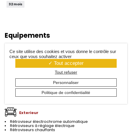
32 mois
Equipements
Ce site utilise des cookies et vous donne le contrôle sur
ceux que vous souhaitez activer
Confort
Tout accepter
Accoudoir central
Tout refuser
Climatisation automatique
Boîte de vitesse automatique
Personnaliser
Verrouillage centralisé
Vitres électriques avant
Politique de confidentialité
Voir plus ∨
Exterieur
Rétroviseur électrochrome automatique
Rétroviseurs à réglage électrique
Rétroviseurs chauffants