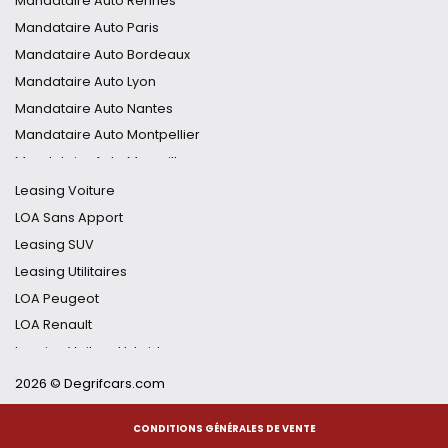
Mandataire Auto Rennes
Mandataire Tucson
Mandataire Auto Paris
Mandataire Clio
Mandataire Auto Bordeaux
Mandataire 5008
Mandataire Auto Lyon
Mandataire C5 Aircross
Mandataire Auto Nantes
Mandataire Duster
Mandataire Auto Montpellier
Mandataire MG4
Mandataire Auto Marseille
Mandataire Qashqai
Mandataire Auto Nice
Leasing Voiture
Mandataire Auto Nancy
LOA Sans Apport
Mandataire Auto Toulouse
Leasing SUV
Mandataire Auto Strasbourg
Leasing Utilitaires
Mandataire Auto Grenoble
LOA Peugeot
Mandataire Auto Lille
LOA Renault
Mandataire Auto Toulon
Leasing Voiture Hybride
Leasing Voiture Électrique
2026 © Degrifcars.com
Financement Auto Flexible
CONDITIONS GÉNÉRALES DE VENTE
Renault Captur Leasing