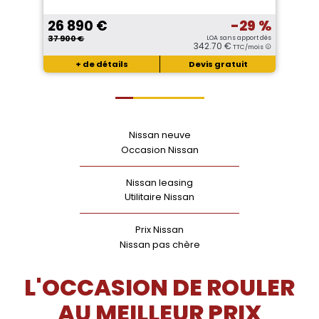
26 890 €
-29 %
37 900 €
LOA sans apport dès
342.70 €
TTC/mois
+ de détails
Devis gratuit
Nissan neuve
Occasion Nissan
Nissan leasing
Utilitaire Nissan
Prix Nissan
Nissan pas chère
L'OCCASION DE ROULER
AU MEILLEUR PRIX