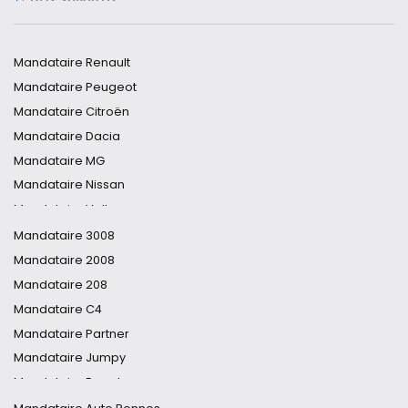
Mandataire Renault
Mandataire Peugeot
Mandataire Citroën
Mandataire Dacia
Mandataire MG
Mandataire Nissan
Mandataire Volkswagen
Mandataire Toyota
Mandataire 3008
Mandataire DS
Mandataire 2008
Mandataire Audi
Mandataire 208
Mandataire Hyundai
Mandataire C4
Mandataire Opel
Mandataire Partner
Mandataire Cupra
Mandataire Jumpy
Mandataire Ford
Mandataire Expert
Mandataire Fiat
Mandataire DS7