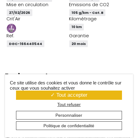
Mise en circulation
Emissions de CO2
27/02/2026
105 g/km - Cat. B
Crit'Air
Kilométrage
10 km
Ref.
Garantie
DGC-166440544
20 mois
Equipements
Ce site utilise des cookies et vous donne le contrôle sur
ceux que vous souhaitez activer
Tout accepter
Options incluses
Tout refuser
Toit panoramique Cielo avec velum intérieur à
650.00 €
Personnaliser
commande mécanique
Politique de confidentialité
M0F4-Gris Artense (Peinture métallisée)
700.00 €