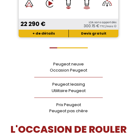
22 290 €
LOA sans apport dès
300.15 €
TTC/mois
+ de détails
Devis gratuit
Peugeot neuve
Occasion Peugeot
Peugeot leasing
Utilitaire Peugeot
Prix Peugeot
Peugeot pas chère
L'OCCASION DE ROULER