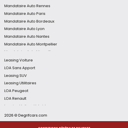
Mandataire Fiat
Mandataire DS7
Mandataire Auto Rennes
Mandataire Tucson
Mandataire Auto Paris
Mandataire Clio
Mandataire Auto Bordeaux
Mandataire 5008
Mandataire Auto Lyon
Mandataire C5 Aircross
Mandataire Auto Nantes
Mandataire Duster
Mandataire Auto Montpellier
Mandataire MG4
Mandataire Auto Marseille
Mandataire Qashqai
Mandataire Auto Nice
Leasing Voiture
Mandataire Auto Nancy
LOA Sans Apport
Mandataire Auto Toulouse
Leasing SUV
Mandataire Auto Strasbourg
Leasing Utilitaires
Mandataire Auto Grenoble
LOA Peugeot
Mandataire Auto Lille
LOA Renault
Mandataire Auto Toulon
Leasing Voiture Hybride
Leasing Voiture Électrique
2026 © Degrifcars.com
Financement Auto Flexible