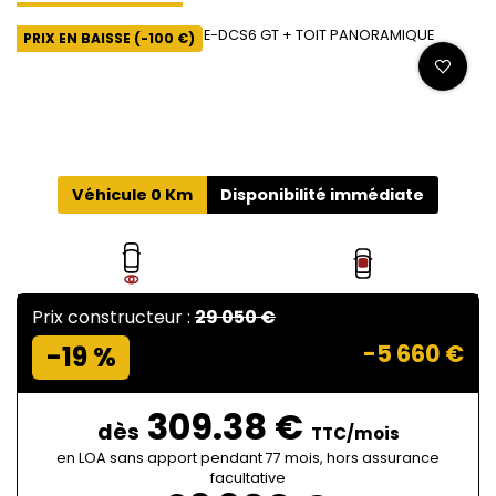
PRIX EN BAISSE (-100 €)
Véhicule 0 Km
Disponibilité immédiate
Prix constructeur :
29 050 €
-5 660 €
-19 %
309.38 €
dès
TTC/mois
en LOA sans apport pendant 77 mois, hors assurance
facultative