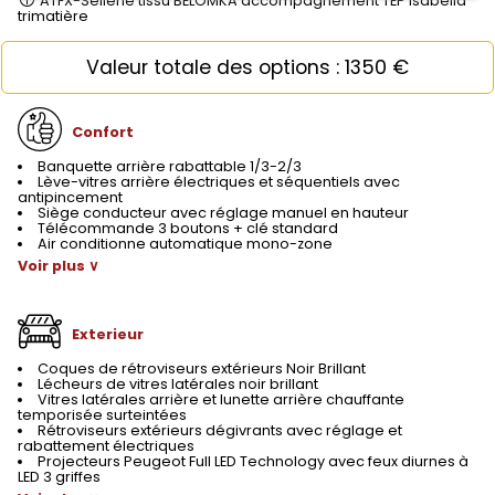
ATFX-Sellerie tissu BELOMKA accompagnement TEP Isabella
trimatière
Valeur totale des options : 1350 €
Confort
Banquette arrière rabattable 1/3-2/3
Lève-vitres arrière électriques et séquentiels avec
antipincement
Siège conducteur avec réglage manuel en hauteur
Télécommande 3 boutons + clé standard
Air conditionne automatique mono-zone
Voir plus ∨
Exterieur
Coques de rétroviseurs extérieurs Noir Brillant
Lécheurs de vitres latérales noir brillant
Vitres latérales arrière et lunette arrière chauffante
temporisée surteintées
Rétroviseurs extérieurs dégivrants avec réglage et
rabattement électriques
Projecteurs Peugeot Full LED Technology avec feux diurnes à
LED 3 griffes