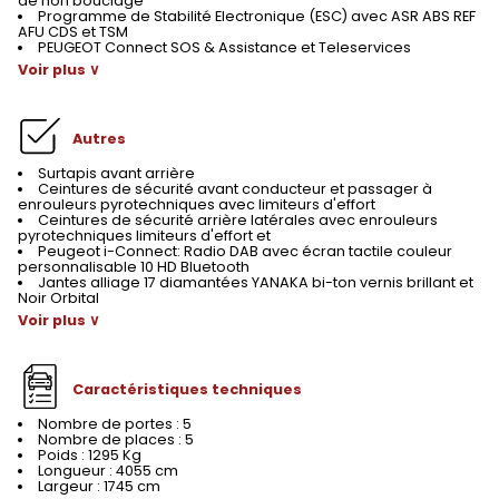
de non bouclage
Programme de Stabilité Electronique (ESC) avec ASR ABS REF
AFU CDS et TSM
PEUGEOT Connect SOS & Assistance et Teleservices
Voir plus ∨
Autres
Surtapis avant arrière
Ceintures de sécurité avant conducteur et passager à
enrouleurs pyrotechniques avec limiteurs d'effort
Ceintures de sécurité arrière latérales avec enrouleurs
pyrotechniques limiteurs d'effort et
Peugeot i-Connect: Radio DAB avec écran tactile couleur
personnalisable 10 HD Bluetooth
Jantes alliage 17 diamantées YANAKA bi-ton vernis brillant et
Noir Orbital
Voir plus ∨
Caractéristiques techniques
Nombre de portes : 5
Nombre de places : 5
Poids : 1295 Kg
Longueur : 4055 cm
Largeur : 1745 cm