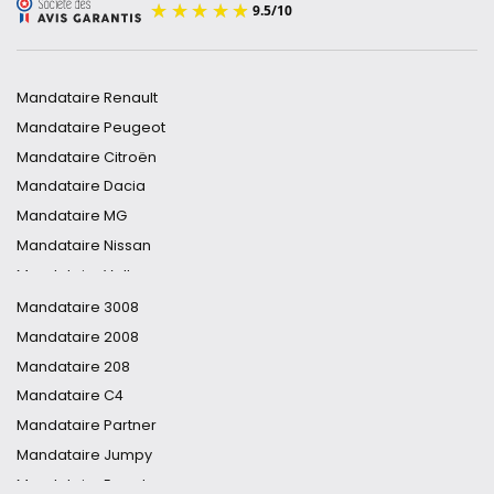
Mandataire Renault
Mandataire Peugeot
Mandataire Citroën
Mandataire Dacia
Mandataire MG
Mandataire Nissan
Mandataire Volkswagen
Mandataire Toyota
Mandataire 3008
Mandataire DS
Mandataire 2008
Mandataire Audi
Mandataire 208
Mandataire Hyundai
Mandataire C4
Mandataire Opel
Mandataire Partner
Mandataire Cupra
Mandataire Jumpy
Mandataire Ford
Mandataire Expert