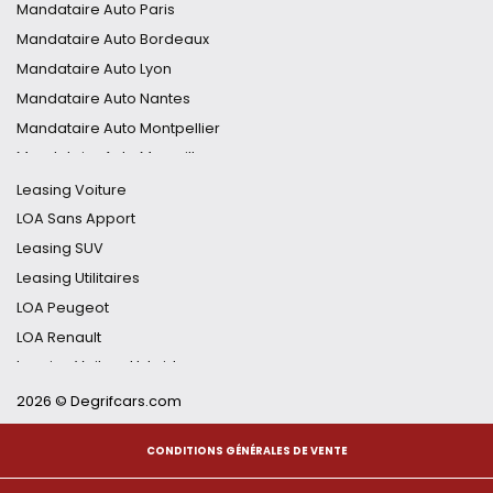
Mandataire Tucson
Mandataire Auto Paris
Mandataire Clio
Mandataire Auto Bordeaux
Mandataire 5008
Mandataire Auto Lyon
Mandataire C5 Aircross
Mandataire Auto Nantes
Mandataire Duster
Mandataire Auto Montpellier
Mandataire MG4
Mandataire Auto Marseille
Mandataire Qashqai
Mandataire Auto Nice
Leasing Voiture
Mandataire Auto Nancy
LOA Sans Apport
Mandataire Auto Toulouse
Leasing SUV
Mandataire Auto Strasbourg
Leasing Utilitaires
Mandataire Auto Grenoble
LOA Peugeot
Mandataire Auto Lille
LOA Renault
Mandataire Auto Toulon
Leasing Voiture Hybride
Leasing Voiture Électrique
2026 © Degrifcars.com
Financement Auto Flexible
CONDITIONS GÉNÉRALES DE VENTE
Renault Captur Leasing
Peugeot 3008 Leasing