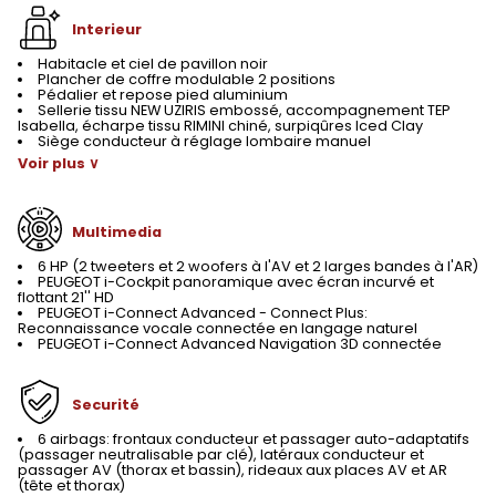
Interieur
Habitacle et ciel de pavillon noir
Plancher de coffre modulable 2 positions
Pédalier et repose pied aluminium
Sellerie tissu NEW UZIRIS embossé, accompagnement TEP
Isabella, écharpe tissu RIMINI chiné, surpiqûres Iced Clay
Siège conducteur à réglage lombaire manuel
Voir plus ∨
Multimedia
6 HP (2 tweeters et 2 woofers à l'AV et 2 larges bandes à l'AR)
PEUGEOT i-Cockpit panoramique avec écran incurvé et
flottant 21'' HD
PEUGEOT i-Connect Advanced - Connect Plus:
Reconnaissance vocale connectée en langage naturel
PEUGEOT i-Connect Advanced Navigation 3D connectée
Securité
6 airbags: frontaux conducteur et passager auto-adaptatifs
(passager neutralisable par clé), latéraux conducteur et
passager AV (thorax et bassin), rideaux aux places AV et AR
(tête et thorax)