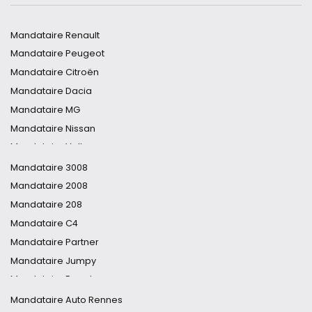
Mandataire Renault
Mandataire Peugeot
Mandataire Citroën
Mandataire Dacia
Mandataire MG
Mandataire Nissan
Mandataire Volkswagen
Mandataire Toyota
Mandataire 3008
Mandataire DS
Mandataire 2008
Mandataire Audi
Mandataire 208
Mandataire Hyundai
Mandataire C4
Mandataire Opel
Mandataire Partner
Mandataire Cupra
Mandataire Jumpy
Mandataire Ford
Mandataire Expert
Mandataire Fiat
Mandataire DS7
Mandataire Auto Rennes