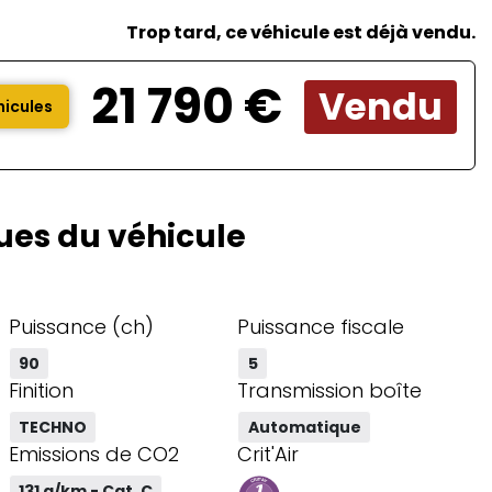
Trop tard, ce véhicule est déjà vendu.
21 790 €
Vendu
hicules
ues du véhicule
Puissance (ch)
Puissance fiscale
90
5
Finition
Transmission boîte
TECHNO
Automatique
Emissions de CO2
Crit'Air
131 g/km - Cat. C