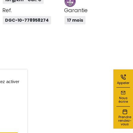
Ref.
Garantie
DGC-10-778958274
17 mois
ez activer
Appeler
Nous
écrire
Prendre
rendez-
vous