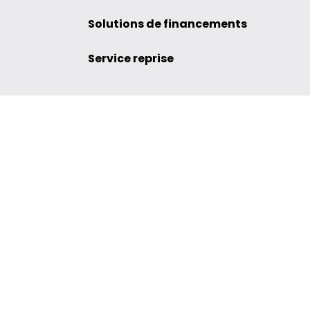
Solutions de financements
Service reprise
e 3008
Mandataire Auto Rennes
e 2008
Mandataire Auto Paris
e 208
Mandataire Auto Bordea