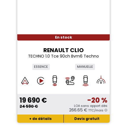
En stock
RENAULT CLIO
TECHNO 1.0 Tce 90ch Bvm6 Techno
ESSENCE
MANUELLE
19 690 €
-20 %
24 590 €
LOA sans apport dès
266.65 €
TTC/mois
+ de détails
Devis gratuit