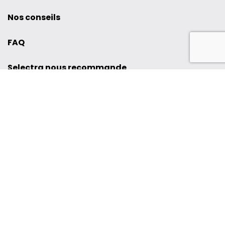
Nos conseils
FAQ
Selectra nous recommande
Leasing Voiture
LOA Sans Apport
ux
Leasing SUV