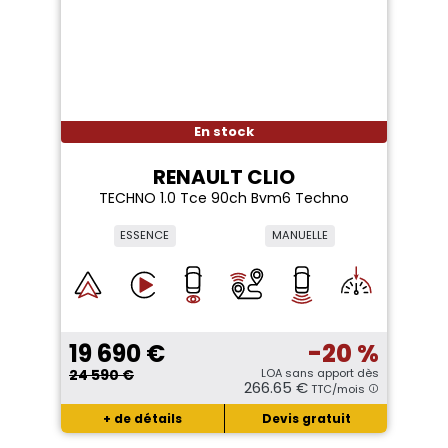
En stock
RENAULT CLIO
TECHNO 1.0 Tce 90ch Bvm6 Techno
ESSENCE
MANUELLE
19 690 €
-20 %
24 590 €
LOA sans apport dès
266.65 €
TTC/mois
+ de détails
Devis gratuit