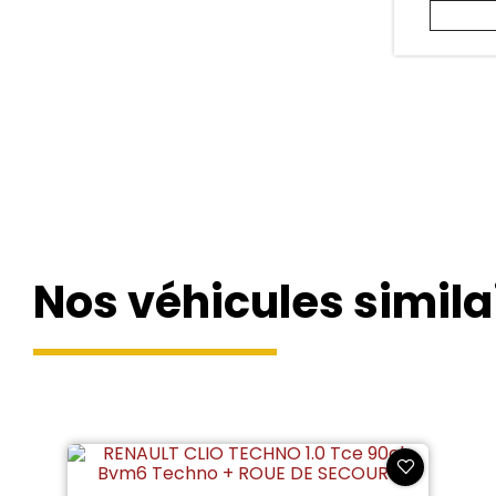
9.5
/
10
Nos véhicules simila