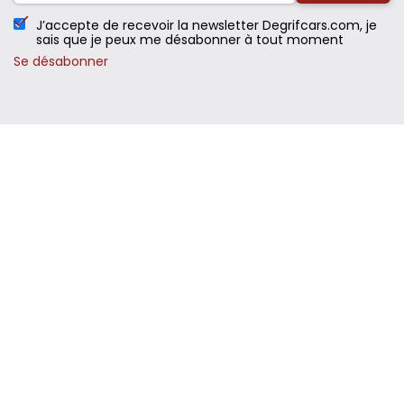
J’accepte de recevoir la newsletter Degrifcars.com, je
sais que je peux me désabonner à tout moment
Se désabonner
Suivez-nous
Mandataire Renault
Mandatair
Mandataire Peugeot
Mandatair
Mandataire Citroën
Mandatair