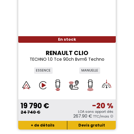
En stock
RENAULT CLIO
TECHNO 1.0 Tce 90ch Bvm6 Techno
ESSENCE
MANUELLE
19 790 €
-20 %
24 740 €
LOA sans apport dès
267.90 €
TTC/mois
+ de détails
Devis gratuit