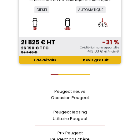
DIESEL
AUTOMATIQUE
21 825 € HT
-31 %
26 190 € TTC
Crédit-Bail sans apport dès
413.03 €
37 740 €
HT/mois
+ de détails
Devis gratuit
Peugeot neuve
Occasion Peugeot
Peugeot leasing
Utilitaire Peugeot
Prix Peugeot
Peugeot pas chère