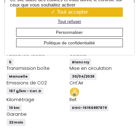
ceux que vous souhaitez activer
Tout accepter
Caractéristiques du véhicule
Tout refuser
Personnaliser
Énergie
Puissance (ch)
Politique de confidentialité
Diesel
100
Puissance fiscale
Couleur
5
Blanc Icy
Transmission boîte
Mise en circulation
Manuelle
30/04/2026
Emissions de CO2
Crit'Air
157 g/km - Cat. D
Kilométrage
Ref.
10 km
DGC-16156997879
Garantie
22 mois